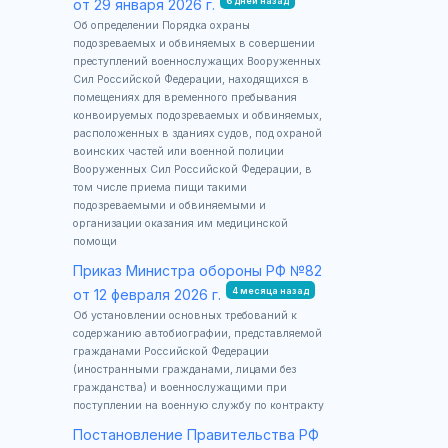
6 дней назад
от 29 января 2026 г.
Об определении Порядка охраны
подозреваемых и обвиняемых в совершении
преступлений военнослужащих Вооруженных
Сил Российской Федерации, находящихся в
помещениях для временного пребывания
конвоируемых подозреваемых и обвиняемых,
расположенных в зданиях судов, под охраной
воинских частей или военной полиции
Вооруженных Сил Российской Федерации, в
том числе приема пищи такими
подозреваемыми и обвиняемыми и
организации оказания им медицинской
помощи
Приказ Министра обороны РФ №82
4 месяца назад
от 12 февраля 2026 г.
Об установлении основных требований к
содержанию автобиографии, представляемой
гражданами Российской Федерации
(иностранными гражданами, лицами без
гражданства) и военнослужащими при
поступлении на военную службу по контракту
Постановление Правительства РФ