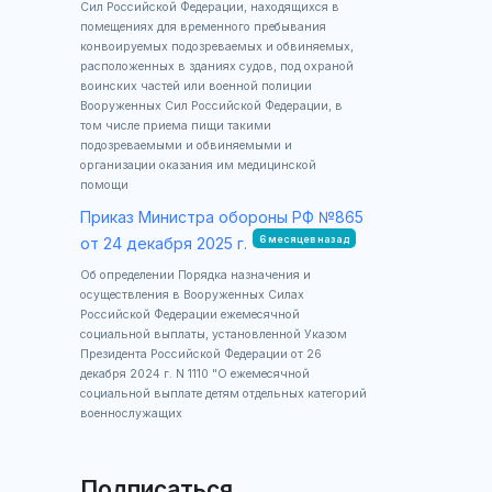
Сил Российской Федерации, находящихся в
помещениях для временного пребывания
конвоируемых подозреваемых и обвиняемых,
расположенных в зданиях судов, под охраной
воинских частей или военной полиции
Вооруженных Сил Российской Федерации, в
том числе приема пищи такими
подозреваемыми и обвиняемыми и
организации оказания им медицинской
помощи
Приказ Министра обороны РФ №865
6 месяцев назад
от 24 декабря 2025 г.
Об определении Порядка назначения и
осуществления в Вооруженных Силах
Российской Федерации ежемесячной
социальной выплаты, установленной Указом
Президента Российской Федерации от 26
декабря 2024 г. N 1110 "О ежемесячной
социальной выплате детям отдельных категорий
военнослужащих
Подписаться