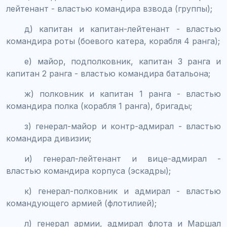
лейтенант - властью командира взвода (группы);
д) капитан и капитан-лейтенант - властью
командира роты (боевого катера, корабля 4 ранга);
е) майор, подполковник, капитан 3 ранга и
капитан 2 ранга - властью командира батальона;
ж) полковник и капитан 1 ранга - властью
командира полка (корабля 1 ранга), бригады;
з) генерал-майор и контр-адмирал - властью
командира дивизии;
и) генерал-лейтенант и вице-адмирал -
властью командира корпуса (эскадры);
к) генерал-полковник и адмирал - властью
командующего армией (флотилией);
л) генерал армии, адмирал флота и Маршал