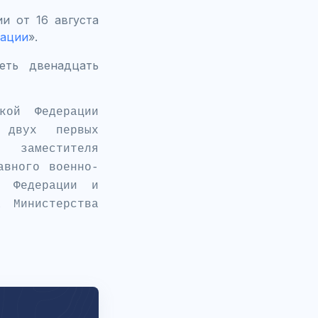
и от 16 августа
рации
».
еть двенадцать
кой Федерации
 двух первых
 заместителя
авного военно-
й Федерации и
 Министерства