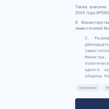
Также внесены
2004 года №1082
В Министерств
заместителей М
2. Разре
двенадца
заместит
Министра,
политичес
одного за
обороны Р
Назначения
М