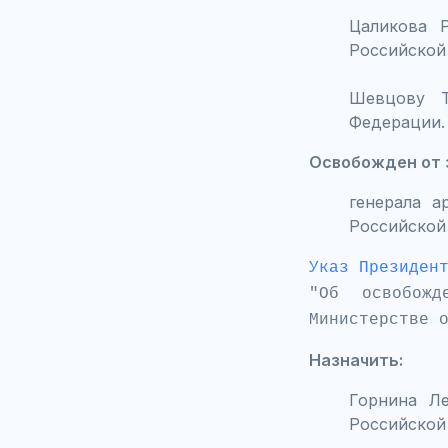
Цаликова 
Российской
Шевцову Т
Федерации.
Освобожден от 
генерала а
Российской
Указ Президен
"Об освобож
Министерстве 
Назначить:
Горнина Л
Российской